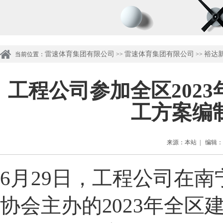
雷速体育集团有限公司
雷速体育集团有限公司
裕达
当前位置：
>>
>>
工程公司参加全区202
工方案编
来源：本站 | 编辑：管理
6月29日，工程公司在
协会主办
的
2023年
全区