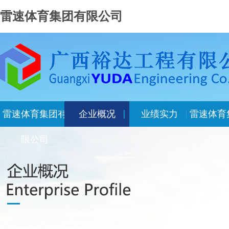
雷速体育集团有限公司
雷速体育集团有
企业概况
业绩实力
雷速体育
限公司
限公