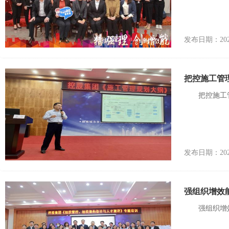
发布日期：
20
把控施工管
把控施工
发布日期：
20
强组织增效
强组织增