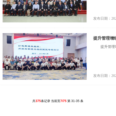
发布日期：
20
提升管理增
提升管理
发布日期：
20
共
375
条记录 当前页
7/75
第 31-35 条