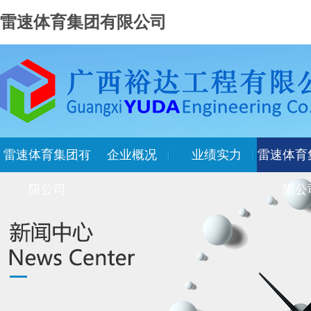
雷速体育集团有限公司
雷速体育集团有
企业概况
业绩实力
雷速体育
限公司
限公