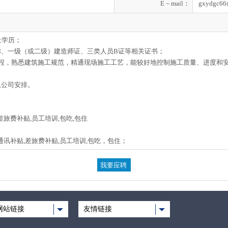
E－mail：
gxydgc66
上学历；
称、一级（或二级）建造师证、三类人员B证等相关证书；
流程，熟悉建筑施工规范，精通现场施工工艺，能较好地控制施工质量、进度和
从公司安排。
差旅费补贴,员工培训,包吃,包住
通讯补贴,差旅费补贴,员工培训,包吃，包住；
网站链接
友情链接