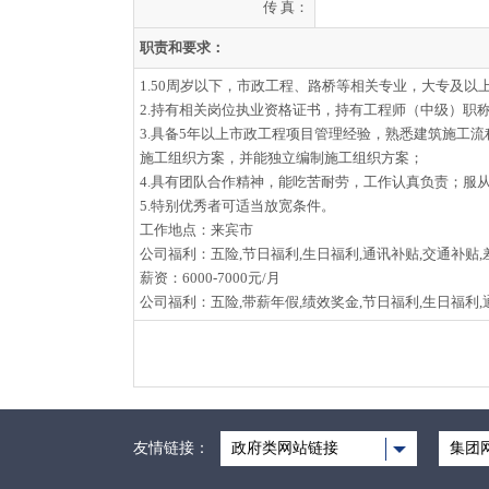
传 真：
职责和要求：
1.50周岁以下，市政工程、路桥等相关专业，大专及以
2.持有相关岗位执业资格证书，持有工程师（中级）职
3.具备5年以上市政工程项目管理经验，熟悉建筑施工
施工组织方案，并能独立编制施工组织方案；
4.具有团队合作精神，能吃苦耐劳，工作认真负责；服
5.特别优秀者可适当放宽条件。
工作地点：来宾市
公司福利：五险,节日福利,生日福利,通讯补贴,交通补贴,
薪资：6000-7000元/月
公司福利：五险,带薪年假,绩效奖金,节日福利,生日福利,
友情链接：
政府类网站链接
集团