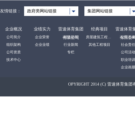
友情链接：
政府类网站链接
集团网站链接
企业概况
业绩实力
雷速体育集团
经典项目
雷速体育
公司简介
企业荣誉
裕达新闻
房屋建筑工程项目
公司形
有限公司
有限公
组织架构
企业业绩
行业新闻
其他工程项目
社会责
公司资质
专栏
公司活
技术中心
职业培
企业画
OPYRIGHT 2014 (C) 雷速体育集团