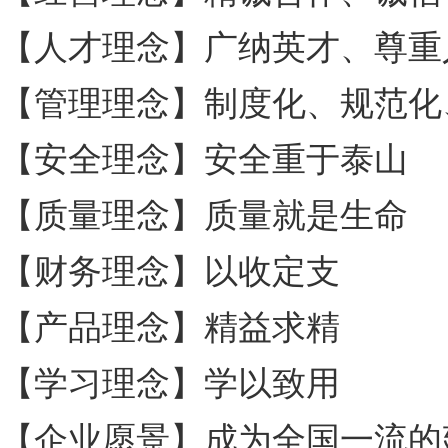
【人才理念】广纳英才、尊重
【管理理念】制度化、规范化
【安全理念】安全重于泰山
【质量理念】质量就是生命
【财务理念】以收定支
【产品理念】精益求精
【学习理念】学以致用
【企业愿景】成为全国一流的