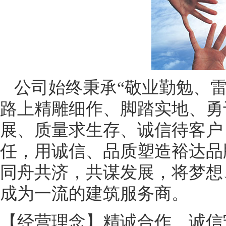
公司始终秉承
“敬业勤勉、
路上精雕细作、脚踏实地、勇
展、质量求生存、诚信待客户
任，用诚信、品质塑造裕达品
同舟共济，共谋发展，将梦想
成为一流的建筑服务商。
【经营理念】精诚合作、诚信