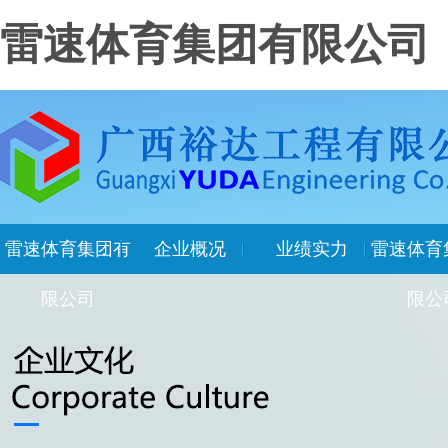
雷速体育集团有限公司
雷速体育集团有
企业概况
业绩实力
雷速体育
限公司
限公