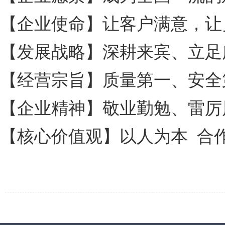
【企业使命】让客户满意，让
【发展战略】深耕来宾、立足
【经营宗旨】质量第一、安全
【企业精神】敬业勤勉、雷厉
【核心价值观】以人为本
合