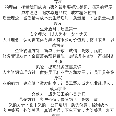
存在
的理由，衡量我们成功与否的最重要标准是客户满意的程度
成本理念：追求卓越品质，成本精细控制
质量理念：当质量与成本发生矛盾时，质量第一；当质量与进
度发
生矛盾时，质量第一
安全理念：以人为本，安全为天
人才理念：认同雷速体育集团有限公司价值观，德才兼备、以
德为先
企业管理方针：简单，开放，诚信，高效，优质
财务管理方针：全面落实预算管理，加强成本控制，严控财务
各项
风险，提高服务基层意识
人力资源管理方针：做好员工职业学习和发展，让员工具备终
身就
业的能力；建立健全激励制度，让员工逐步成为职业经理人，
成为事业
合伙人，成为员工的心灵导师
营销方针：客户价值，快速销售，高效回款
采购方针：集中采购，公开透明，质优价廉，控制成本
客户关系：外部关系：真诚沟通，不卑不亢；内部关系：相互
尊重，