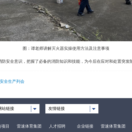
图：谭老师讲解灭火器实操使用方法及注意事项
防安全意识，把握了必备的消防知识和技能，为今后在应对和处置突发
度安全生产列会
网站链接
友情链接
典项目
雷速体育集团
人才招聘
企业链接
雷速体育集团