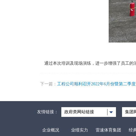
通过本次培训及现场演练，进一步增强了员工的消
下一篇：
工程公司顺利召开2022年6月份暨第二季
友情链接：
政府类网站链接
集团
企业概况
业绩实力
雷速体育集团
经