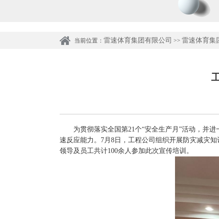
雷速体育集团有限公司
雷速体育集
当前位置：
>>
为贯彻落实全国第21个“安全生产月”活动，并进
速反应能力。7月8日，工程公司组织开展防灾减灾
领导及员工共计100余人参加此次宣传培训。