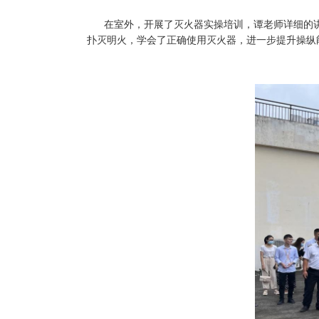
在室外，开展了灭火器实操培训，谭老师详细的讲
扑灭明火，学会了正确使用灭火器，进一步提升操纵