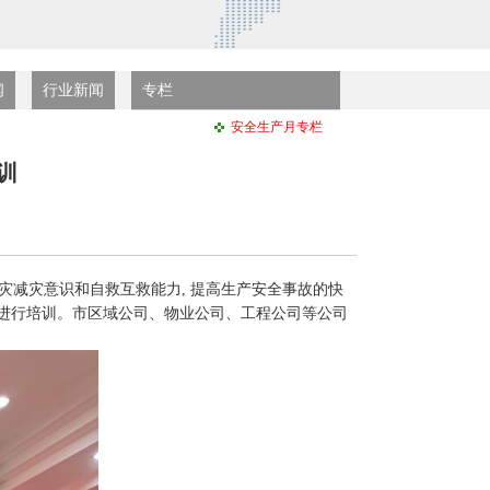
闻
行业新闻
专栏
安全生产月专栏
训
灾减灾意识和自救互救能力, 提高生产安全事故的快
师进行培训。市区域公司、物业公司、工程公司等公司