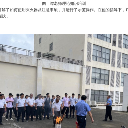
图：谭老师理论知识培训
解了如何使用灭火器及注意事项，并进行了示范操作。在他的指导下，广
能力。